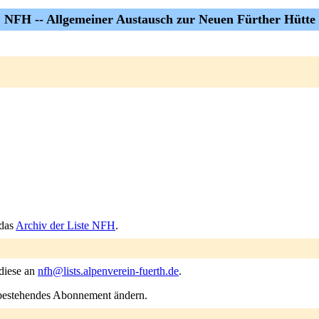
NFH -- Allgemeiner Austausch zur Neuen Fürther Hütte
 das
Archiv der Liste NFH
.
 diese an
nfh@lists.alpenverein-fuerth.de
.
n bestehendes Abonnement ändern.